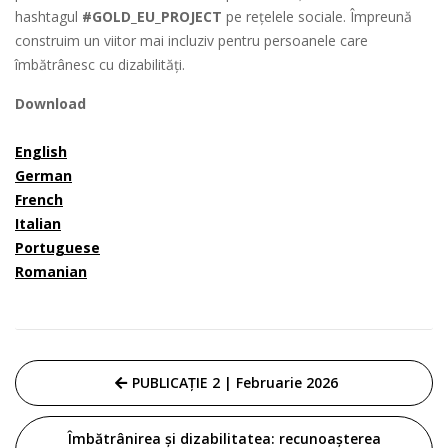
hashtagul
#GOLD_EU_PROJECT
pe rețelele sociale. Împreună
construim un viitor mai incluziv pentru persoanele care
îmbătrânesc cu dizabilități.
Download
English
German
French
Italian
Portuguese
Romanian
Navigare
PUBLICAȚIE 2 | Februarie 2026
în
articole
Îmbătrânirea și dizabilitatea: recunoașterea