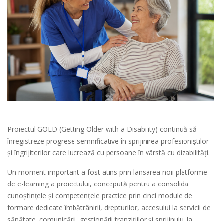
Proiectul GOLD (Getting Older with a Disability) continuă să
înregistreze progrese semnificative în sprijinirea profesioniștilor
și îngrijitorilor care lucrează cu persoane în vârstă cu dizabilități.
Un moment important a fost atins prin lansarea noii platforme
de e-learning a proiectului, concepută pentru a consolida
cunoștințele și competențele practice prin cinci module de
formare dedicate îmbătrânirii, drepturilor, accesului la servicii de
sănătate, comunicării, gestionării tranzițiilor și sprijinului la