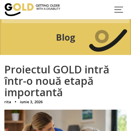
Skip
to
content
Blog
Proiectul GOLD intră
într-o nouă etapă
importantă
rita
iunie 3, 2026