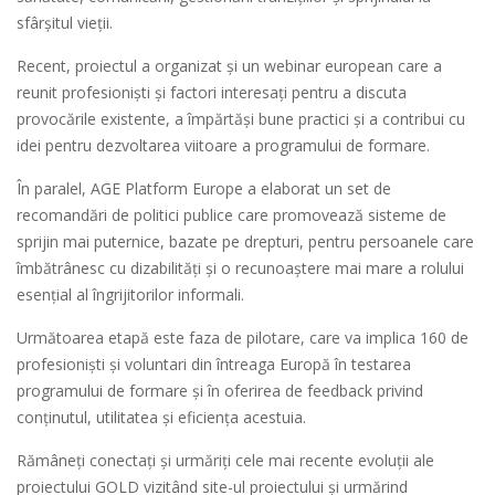
sfârșitul vieții.
Recent, proiectul a organizat și un webinar european care a
reunit profesioniști și factori interesați pentru a discuta
provocările existente, a împărtăși bune practici și a contribui cu
idei pentru dezvoltarea viitoare a programului de formare.
În paralel, AGE Platform Europe a elaborat un set de
recomandări de politici publice care promovează sisteme de
sprijin mai puternice, bazate pe drepturi, pentru persoanele care
îmbătrânesc cu dizabilități și o recunoaștere mai mare a rolului
esențial al îngrijitorilor informali.
Următoarea etapă este faza de pilotare, care va implica 160 de
profesioniști și voluntari din întreaga Europă în testarea
programului de formare și în oferirea de feedback privind
conținutul, utilitatea și eficiența acestuia.
Rămâneți conectați și urmăriți cele mai recente evoluții ale
proiectului GOLD vizitând site-ul proiectului și urmărind