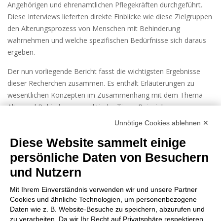
Angehörigen und ehrenamtlichen Pflegekräften durchgeführt.
Diese Interviews lieferten direkte Einblicke wie diese Zielgruppen
den Alterungsprozess von Menschen mit Behinderung
wahrnehmen und welche spezifischen Bedürfnisse sich daraus
ergeben.
Der nun vorliegende Bericht fasst die wichtigsten Ergebnisse
dieser Recherchen zusammen. Es enthält Erläuterungen zu
wesentlichen Konzepten im Zusammenhang mit dem Thema
Alter und Behinderung, praktische Tipps, Beispiele von
bewährten Verfahren sowie Erfahrungsberichte, die zu einem
Unnötige Cookies ablehnen ✕
besseren Verständnis der Herausforderungen im
Diese Website sammelt einige
Zusammenhang mit dem Altern von Menschen mit
Behinderungen beitragen wollen, sowie Anregungen und
persönliche Daten von Besuchern
Ressourcen für Fachkräfte, pflegende Angehörige bzw.
und Nutzern
ehrenamtliche Pflegekräfte.
Mit Ihrem Einverständnis verwenden wir und unsere Partner
Hier können Sie das Dokument: „Älter werden mit einer
Cookies und ähnliche Technologien, um personenbezogene
Behinderung – Erfahrungsberichte, hilfreiche Tools und
Daten wie z. B. Website-Besuche zu speichern, abzurufen und
zu verarbeiten. Da wir Ihr Recht auf Privatsphäre respektieren,
Good Practice Beispiele“ herunterladen.